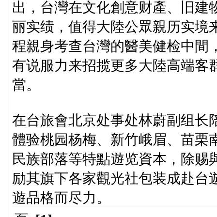
出，台灣在文化創意财產、旧建
丽实绩，值得大陸公眾親历实境
程親身考查台灣的醫美健检中間
有说服力来招揽更多大陸高端客
當。
在台旅會北京处事处林蔚副组长
體验桃园杨梅、新竹峨眉、苗栗
民族部落等特點遊览資本，除赐
励其旗下各家觀光社包装成赴台
遊品格而尽力。