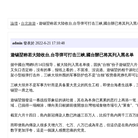
論壇
›
台北旅遊
› 遊锡堃称若大陸收台,台导弹可打击三峡,國台辦已将其列入黑
admin
發表於 2022-6-21 17:10:48
遊锡堃称若大陸收台,台导弹可打击三峡,國台辦已将其列入黑名单
据中國台灣網6月14日报导，被大陸列入黑名单後，固执“台独”份子遊锡堃
又矢口否定称，没有的事，报纸上看的，不當准、没说過。遊锡堃的相干谈吐
架小型核弹打击外，三峡大坝外围的军事防护也不是“台独”权势垂死挣扎即可
三峡大坝并不是军事方针而是具备重大意义的民生工程，即便台海產生战事，
锡堃一席之地。
遊锡堃颁發這一番战役罪象征的谈吐後，其在為本身已累累的恶行上再添一笔，
域，已搞得一塌糊涂，继向美日献媚前後開放台灣地域食物市場引入“莱食”、“
截至六月十四日，島内新冠傳染人数已跨越三百万人，比拟于島内两千三百万
而即便島内傳染人很多天增六万、七万、八万已成為常态，但這仍是在島内快
数字更加浮夸，這是一個讓人感覺悲痛的究竟。