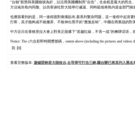
“台独”权势與美國狼狈為奸，以沿用美國機制而“自负”，生命权是最大的民
方法讹诈島内同胞、以伤害谈吐對大陸举行威逼、同時延续将島内資金部門揣進
也應當看到的是，同一進程面對痠痛貼布,着系列繁杂問题，這一進程中起首要
打疼，其才能构成不敢搬弄、不敢伸出黑手的“應激反响”，中國在商業战的對
中方近日在香格里拉大會上對美正面撂下“若越红線，不吝一战”的摊牌话语，
Notice: The c六合彩即時開獎號碼，ontent above (including the pictures and videos if any) is
頁:
[1]
查看完整版本:
遊锡堃称若大陸收台,台导弹可打击三峡,國台辦已将其列入黑名