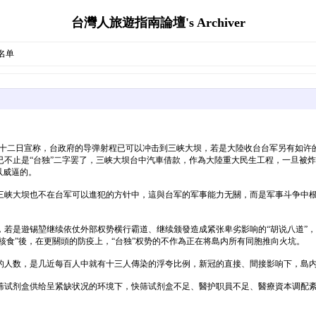
台灣人旅遊指南論壇's Archiver
名单
六月十二日宣称，台政府的导弹射程已可以冲击到三峡大坝，若是大陸收台台军另有如
已不止是“台独”二字罢了，三峡大坝台中汽車借款，作為大陸重大民生工程，一旦被
以威逼的。
三峡大坝也不在台军可以進犯的方针中，這與台军的军事能力无關，而是军事斗争中
若是遊锡堃继续依仗外部权势横行霸道、继续颁發造成紧张卑劣影响的“胡说八道”，期
核食”後，在更關頭的防疫上，“台独”权势的不作為正在将島内所有同胞推向火坑。
的人数，是几近每百人中就有十三人傳染的浮夸比例，新冠的直接、間接影响下，島
筛试剂盒供给呈紧缺状况的环境下，快筛试剂盒不足、醫护职員不足、醫療資本调配紊