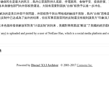
生、确保民生是最大的民主，島内公眾面對持久底薪、停電困局、食物平安、疫病舒展、
本身腰包部門向外部权势運送。大陸有需要對固执“台独”权势予以進一步冲击。
解决的是美日外部干與問题，外部权势干與台灣地域的触须不剪除，島内“台独”思惟
美反制中已达成為了如许的结果，但在军事层面雷同的反制還没有能到讓美方“印象深入
在本色颁布發表解放军對美“计谋反制”的到来，美國對華商業战“断送”了美國的經济
 uploaded and posted by a user of NetEase Hao, which is a social media platform and only
单
Powered by
Discuz! X3.3 Archiver
© 2001-2017
Comsenz Inc.