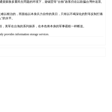
通貨膨胀多重民生問题的环境下，遊锡堃等“台独”政客仍在以欺骗台灣外送茶,
是难以根治的，而面临以本身兵力自恃的美日，只有以不竭深化的對等反制打痛
”的水平。
霸权，美军在台海的系列操弄，在本色将本身的军事霸权一样断送。
 provides information storage services.