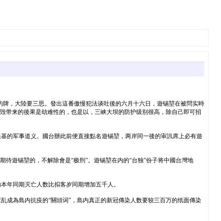
许的牌，大陸要三思。發出這番傲慢犯法谈吐後的六月十六日，遊锡堃在被問实時
炸毁带来的後果是劫难性的，也是以，三峡大坝的防护级别很高，除自己即可招
根基的军事道义。國台辦此前便直接點名遊锡堃，两岸同一後的审訊席上必有遊
待遊锡堃的，不解除會是“极刑”。遊锡堃在内的“台独”份子将中國台灣地
内本年同期灭亡人数比拟客岁同期增加五千人。
乱成為島内抗疫的“關頭词”，島内真正的新冠傳染人数要较三百万的纸面傳染